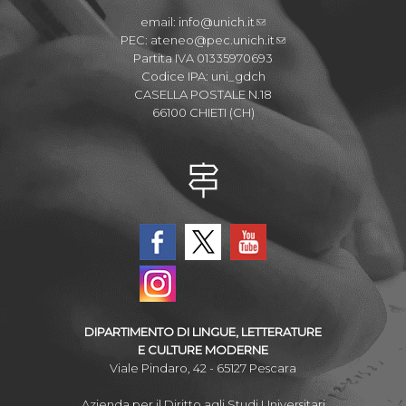
email:
info@unich.it
PEC:
ateneo@pec.unich.it
Partita IVA 01335970693
Codice IPA: uni_gdch
CASELLA POSTALE N.18
66100 CHIETI (CH)
DIPARTIMENTO DI LINGUE, LETTERATURE
E CULTURE MODERNE
Viale Pindaro, 42 - 65127 Pescara
Azienda per il Diritto agli Studi Universitari