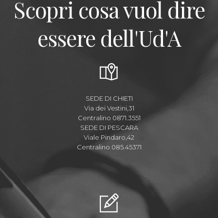
Scopri cosa vuol dire
essere dell'Ud'A
SEDE DI CHIETI
Via dei Vestini,31
Centralino 0871.3551
SEDE DI PESCARA
Viale Pindaro,42
Centralino 085.45371