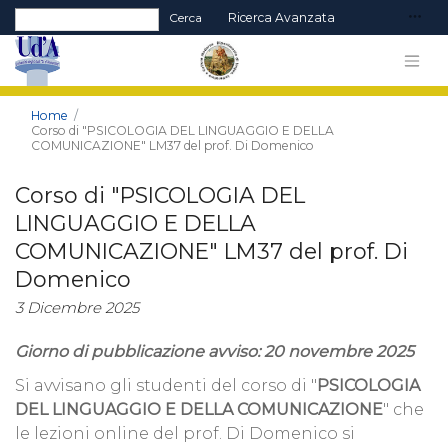
Form di ricerca
Cerca
Ricerca Avanzata
Home
Corso di "PSICOLOGIA DEL LINGUAGGIO E DELLA
COMUNICAZIONE" LM37 del prof. Di Domenico
Corso di "PSICOLOGIA DEL
LINGUAGGIO E DELLA
COMUNICAZIONE" LM37 del prof. Di
Domenico
3 Dicembre 2025
Giorno di pubblicazione avviso: 20 novembre 2025
Si avvisano gli studenti del corso di "
PSICOLOGIA
DEL LINGUAGGIO E DELLA COMUNICAZIONE
" che
le lezioni online del prof. Di Domenico si