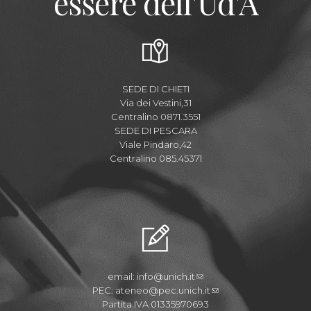
essere dell'Ud'A
SEDE DI CHIETI
Via dei Vestini,31
Centralino 0871.3551
SEDE DI PESCARA
Viale Pindaro,42
Centralino 085.45371
email:
info@unich.it
PEC:
ateneo@pec.unich.it
Partita IVA 01335970693