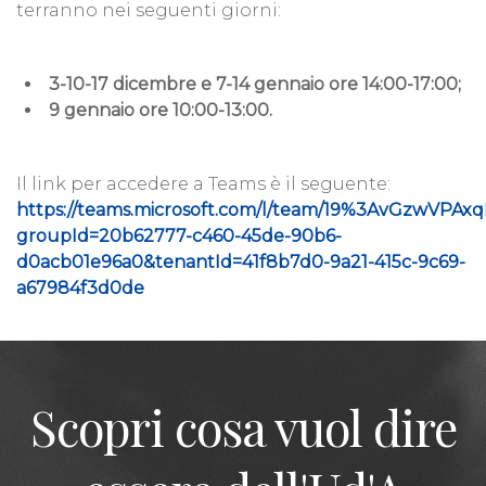
terranno nei seguenti giorni:
3-10-17 dicembre e 7-14 gennaio ore 14:00-17:00;
9 gennaio ore 10:00-13:00.
Il link per accedere a Teams è il seguente:
https://teams.microsoft.com/l/team/19%3AvGzwVPA
groupId=20b62777-c460-45de-90b6-
d0acb01e96a0&tenantId=41f8b7d0-9a21-415c-9c69-
a67984f3d0de
Scopri cosa vuol dire