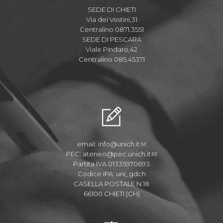
SEDE DI CHIETI
Via dei Vestini,31
Centralino 0871.3551
SEDE DI PESCARA
Viale Pindaro,42
Centralino 085.45371
email:
info@unich.it
PEC:
ateneo@pec.unich.it
Partita IVA 01335970693
Codice IPA: uni_gdch
CASELLA POSTALE N.18
66100 CHIETI (CH)