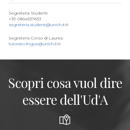
Segreteria Studenti
+39 0854537633
segreteria.studenti@unich.it
Segreteria Corso di Laurea
tutorato.lingue@unich.it
Scopri cosa vuol dire
essere dell'Ud'A