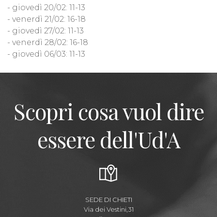
- giovedì 20/02: 11-13
- venerdì 21/02: 16-18
- giovedì 27/02: 11-13
- venerdì 28/02: 16-18
- giovedì 06/03: 11-13
Scopri cosa vuol dire
essere dell'Ud'A
SEDE DI CHIETI
Via dei Vestini,31