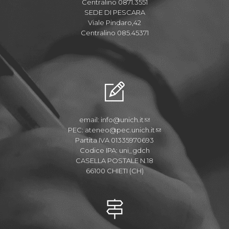
Centralino 0871.3551
SEDE DI PESCARA
Viale Pindaro,42
Centralino 085.45371
email:
info@unich.it
PEC:
ateneo@pec.unich.it
Partita IVA 01335970693
Codice IPA: uni_gdch
CASELLA POSTALE N.18
66100 CHIETI (CH)