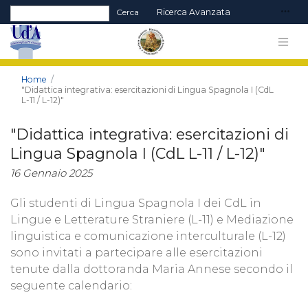
Form di ricerca
Cerca
Ricerca Avanzata
Home
"Didattica integrativa: esercitazioni di Lingua Spagnola I (CdL
L-11 / L-12)"
"Didattica integrativa: esercitazioni di
Lingua Spagnola I (CdL L-11 / L-12)"
16 Gennaio 2025
Gli studenti di Lingua Spagnola I dei CdL in
Lingue e Letterature Straniere (L-11) e Mediazione
linguistica e comunicazione interculturale (L-12)
sono invitati a partecipare alle esercitazioni
tenute dalla dottoranda Maria Annese secondo il
seguente calendario: