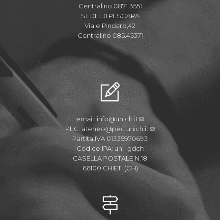
Centralino 0871.3551
SEDE DI PESCARA
Viale Pindaro,42
Centralino 085.45371
email:
info@unich.it
PEC:
ateneo@pec.unich.it
Partita IVA 01335970693
Codice IPA: uni_gdch
CASELLA POSTALE N.18
66100 CHIETI (CH)