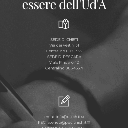
essere dell'Ud'A
SEDE DI CHIETI
Via dei Vestini,31
Centralino 0871.3551
SEDE DI PESCARA
Viale Pindaro,42
Centralino 085.45371
email:
info@unich.it
PEC:
ateneo@pec.unich.it
Partita IVA 01335970693