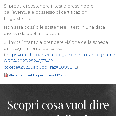
Si prega di sostenere il test a prescindere
dall’eventuale possesso di certificazioni
linguistiche.
Non sarà possibile sostenere il test in una data
diversa da quella indicata.
Si invita intanto a prendere visione della scheda
di insegnamento del corso
(
https://unich.coursecatalogue.cineca.it/insegname
GRPA/2025/28241/7741?
coorte=2025&adCodFraz=L000B1L
)
Placement test lingua inglese L12 2025
Scopri cosa vuol dire