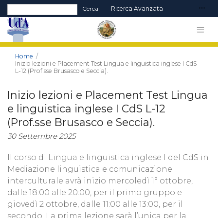
Form di ricerca
Cerca
Ricerca Avanzata
Home
Inizio lezioni e Placement Test Lingua e linguistica inglese I CdS
L-12 (Prof.sse Brusasco e Seccia).
Inizio lezioni e Placement Test Lingua
e linguistica inglese I CdS L-12
(Prof.sse Brusasco e Seccia).
30 Settembre 2025
Il corso di Lingua e linguistica inglese I del CdS in
Mediazione linguistica e comunicazione
interculturale avrà inizio mercoledì 1° ottobre,
dalle 18:00 alle 20:00, per il primo gruppo e
giovedì 2 ottobre, dalle 11:00 alle 13:00, per il
secondo. La prima lezione sarà l’unica per la