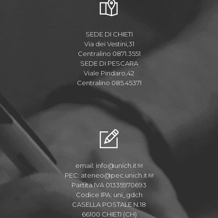
SEDE DI CHIETI
Via dei Vestini,31
Centralino 0871.3551
SEDE DI PESCARA
Viale Pindaro,42
Centralino 085.45371
email:
info@unich.it
PEC:
ateneo@pec.unich.it
Partita IVA 01335970693
Codice IPA: uni_gdch
CASELLA POSTALE N.18
66100 CHIETI (CH)