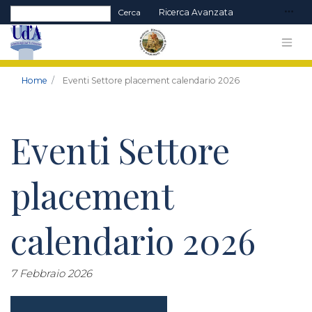
Form di ricerca
Cerca
Ricerca Avanzata
Home
Eventi Settore placement calendario 2026
Eventi Settore
placement
calendario 2026
7 Febbraio 2026