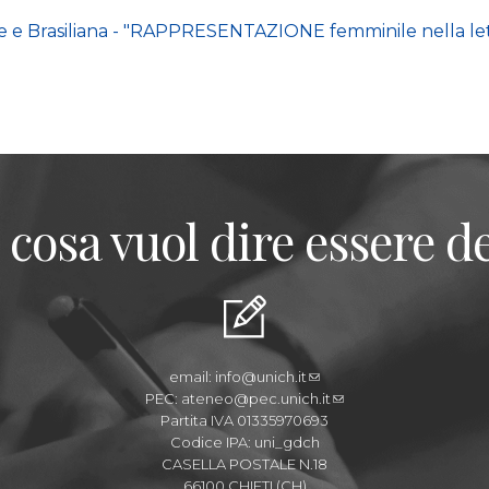
 e Brasiliana - "RAPPRESENTAZIONE femminile nella lette
 cosa vuol dire essere de
email:
info@unich.it
PEC:
ateneo@pec.unich.it
Partita IVA 01335970693
Codice IPA: uni_gdch
CASELLA POSTALE N.18
66100 CHIETI (CH)