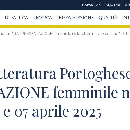
Home UdA
MyPage
We
DIDATTICA
RICERCA
TERZA MISSIONE
QUALITÀ
IN
iliana - "RAPPRESENTAZIONE femminile nella letteratura brasiliana" - 01 e
tteratura Portoghese
IONE femminile nel
 e 07 aprile 2025