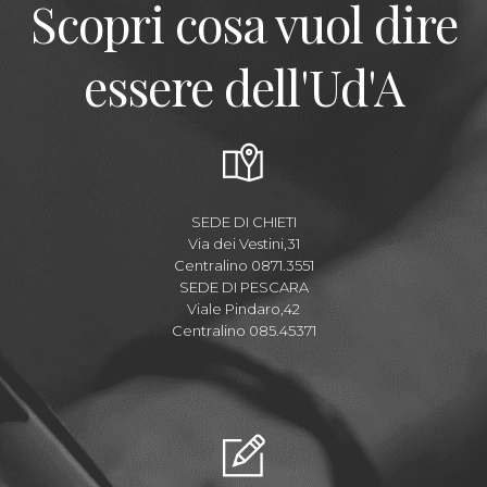
Scopri cosa vuol dire
essere dell'Ud'A
SEDE DI CHIETI
Via dei Vestini,31
Centralino 0871.3551
SEDE DI PESCARA
Viale Pindaro,42
Centralino 085.45371