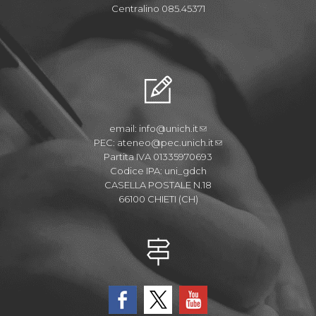
Centralino 085.45371
email:
info@unich.it
PEC:
ateneo@pec.unich.it
Partita IVA 01335970693
Codice IPA: uni_gdch
CASELLA POSTALE N.18
66100 CHIETI (CH)