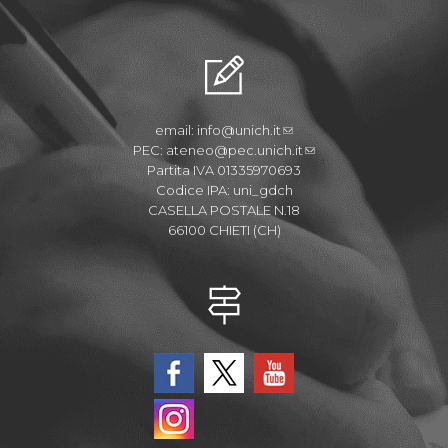
email:
info@unich.it
PEC:
ateneo@pec.unich.it
Partita IVA 01335970693
Codice IPA: uni_gdch
CASELLA POSTALE N.18
66100 CHIETI (CH)