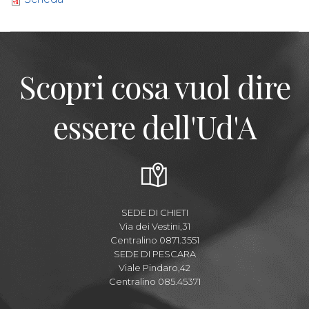
Scopri cosa vuol dire
essere dell'Ud'A
SEDE DI CHIETI
Via dei Vestini,31
Centralino 0871.3551
SEDE DI PESCARA
Viale Pindaro,42
Centralino 085.45371