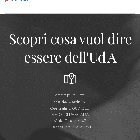
Scopri cosa vuol dire
essere dell'Ud'A
SEDE DI CHIETI
Via dei Vestini,31
Centralino 0871.3551
SEDE DI PESCARA
Viale Pindaro,42
Centralino 085.45371