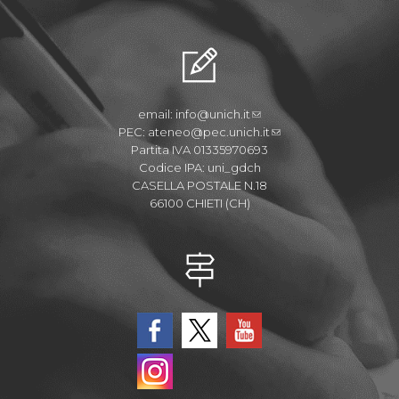
email:
info@unich.it
PEC:
ateneo@pec.unich.it
Partita IVA 01335970693
Codice IPA: uni_gdch
CASELLA POSTALE N.18
66100 CHIETI (CH)