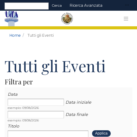
Form di ricerca
Cerca
Ricerca Avanzata
Home
Tutti gli Eventi
Tutti gli Eventi
Filtra per
Data
Data
Data
Data iniziale
esempio: 09/08/2026
Data finale
esempio: 09/08/2026
Titolo