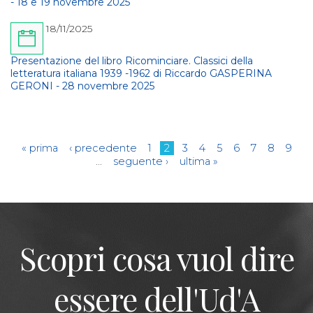
- 18 e 19 novembre 2025
18/11/2025
Presentazione del libro Ricominciare. Classici della
letteratura italiana 1939 -1962 di Riccardo GASPERINA
GERONI - 28 novembre 2025
Pagine
« prima
‹ precedente
1
2
3
4
5
6
7
8
9
…
seguente ›
ultima »
Scopri cosa vuol dire
essere dell'Ud'A