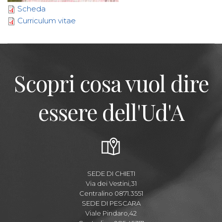
Scheda
Curriculum vitae
Scopri cosa vuol dire
essere dell'Ud'A
SEDE DI CHIETI
Via dei Vestini,31
Centralino 0871.3551
SEDE DI PESCARA
Viale Pindaro,42