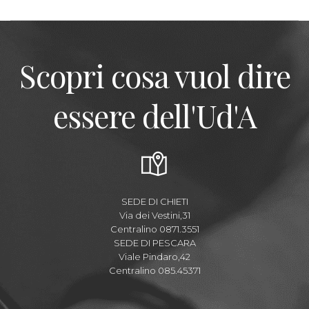
Scopri cosa vuol dire
essere dell'Ud'A
SEDE DI CHIETI
Via dei Vestini,31
Centralino 0871.3551
SEDE DI PESCARA
Viale Pindaro,42
Centralino 085.45371